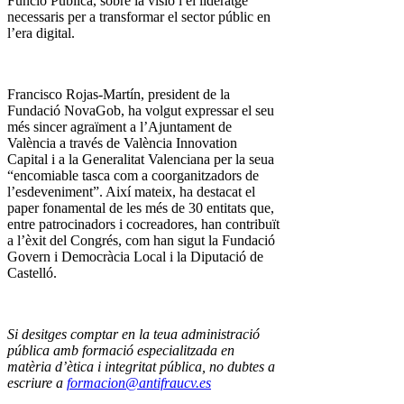
Funció Pública, sobre la visió i el lideratge
necessaris per a transformar el sector públic en
l’era digital.
Francisco Rojas-Martín, president de la
Fundació NovaGob, ha volgut expressar el seu
més sincer agraïment a l’Ajuntament de
València a través de València Innovation
Capital i a la Generalitat Valenciana per la seua
“encomiable tasca com a coorganitzadors de
l’esdeveniment”. Així mateix, ha destacat el
paper fonamental de les més de 30 entitats que,
entre patrocinadors i cocreadores, han contribuït
a l’èxit del Congrés, com han sigut la Fundació
Govern i Democràcia Local i la Diputació de
Castelló.
Si desitges comptar en la teua administració
pública amb formació especialitzada en
matèria d’ètica i integritat pública, no dubtes a
escriure a
formacion@antifraucv.es