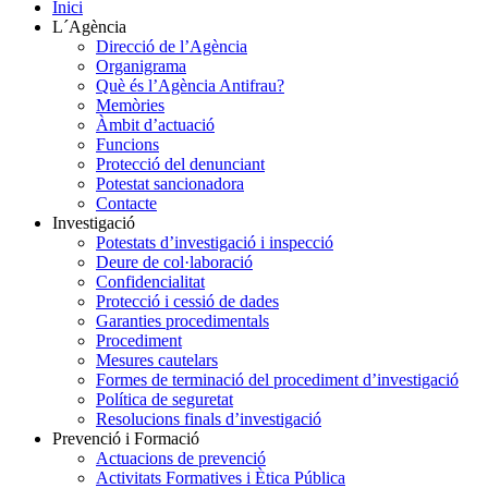
Inici
L´Agència
Direcció de l’Agència
Organigrama
Què és l’Agència Antifrau?
Memòries
Àmbit d’actuació
Funcions
Protecció del denunciant
Potestat sancionadora
Contacte
Investigació
Potestats d’investigació i inspecció
Deure de col·laboració
Confidencialitat
Protecció i cessió de dades
Garanties procedimentals
Procediment
Mesures cautelars
Formes de terminació del procediment d’investigació
Política de seguretat
Resolucions finals d’investigació
Prevenció i Formació
Actuacions de prevenció
Activitats Formatives i Ètica Pública