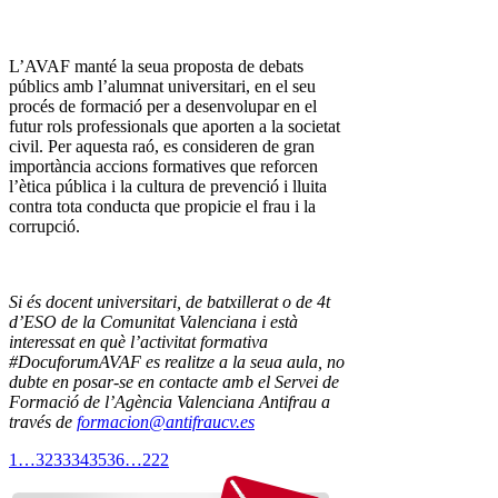
L’AVAF manté la seua proposta de debats
públics amb l’alumnat universitari, en el seu
procés de formació per a desenvolupar en el
futur rols professionals que aporten a la societat
civil. Per aquesta raó, es consideren de gran
importància accions formatives que reforcen
l’ètica pública i la cultura de prevenció i lluita
contra tota conducta que propicie el frau i la
corrupció.
Si és docent universitari, de batxillerat o de 4t
d’ESO de la Comunitat Valenciana i està
interessat en què l’activitat formativa
#DocuforumAVAF es realitze a la seua aula, no
dubte en posar-se en contacte amb el Servei de
Formació de l’Agència Valenciana Antifrau a
través de
formacion@antifraucv.es
1
…
32
33
34
35
36
…
222