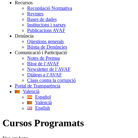
Recursos
Recopilació Normativa
Revistes
Bases de dades
Institucions i xarxes
Publicacions AVAF
Denúncia
Qüestions generals
Bústia de Denúncies
Comunicació i Participació
Notes de Premsa
Blog de l’AVAF
Newsletter de l’AVAF
Diàlegs a l’AVAF
Claus contra la corrupció
Portal de Transparència
Valencià
Español
Valencià
English
Cursos Programats