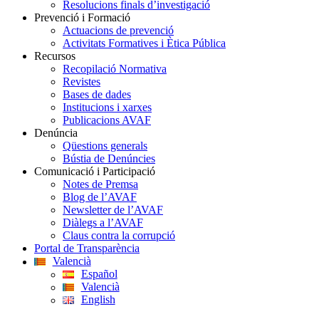
Resolucions finals d’investigació
Prevenció i Formació
Actuacions de prevenció
Activitats Formatives i Ètica Pública
Recursos
Recopilació Normativa
Revistes
Bases de dades
Institucions i xarxes
Publicacions AVAF
Denúncia
Qüestions generals
Bústia de Denúncies
Comunicació i Participació
Notes de Premsa
Blog de l’AVAF
Newsletter de l’AVAF
Diàlegs a l’AVAF
Claus contra la corrupció
Portal de Transparència
Valencià
Español
Valencià
English