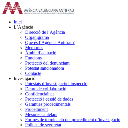
Skip
to
content
Inici
L´Agència
Direcció de l’Agència
Organigrama
Què és l’Agència Antifrau?
Memòries
Àmbit d’actuació
Funcions
Protecció del denunciant
Potestat sancionadora
Contacte
Investigació
Potestats d’investigació i inspecció
Deure de col·laboració
Confidencialitat
Protecció i cessió de dades
Garanties procedimentals
Procediment
Mesures cautelars
Formes de terminació del procediment d’investigació
Política de seguretat