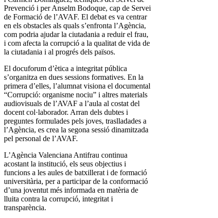
Prevenció i per Anselm Bodoque, cap de Servei
de Formació de l’AVAF. El debat es va centrar
en els obstacles als quals s’enfronta l’Agència,
com podria ajudar la ciutadania a reduir el frau,
i com afecta la corrupció a la qualitat de vida de
la ciutadania i al progrés dels països.
El docuforum d’ètica a integritat pública
s’organitza en dues sessions formatives. En la
primera d’elles, l’alumnat visiona el documental
“Corrupció: organisme nociu” i altres materials
audiovisuals de l’AVAF a l’aula al costat del
docent col·laborador. Arran dels dubtes i
preguntes formulades pels joves, traslladades a
l’Agència, es crea la segona sessió dinamitzada
pel personal de l’AVAF.
L’Agència Valenciana Antifrau continua
acostant la institució, els seus objectius i
funcions a les aules de batxillerat i de formació
universitària, per a participar de la conformació
d’una joventut més informada en matèria de
lluita contra la corrupció, integritat i
transparència.