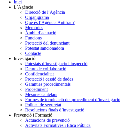
Inici
L´Agència
Direcció de l’Agència
Organigrama
Què és l’Agència Antifrau?
Memòries
Àmbit d’actuació
Funcions
Protecció del denunciant
Potestat sancionadora
Contacte
Investigació
Potestats d’investigació i inspecció
Deure de col·laboració
Confidencialitat
Protecció i cessió de dades
Garanties procedimentals
Procediment
Mesures cautelars
Formes de terminació del procediment d’investigació
Política de seguretat
Resolucions finals d’investigació
Prevenció i Formació
Actuacions de prevenció
Activitats Formatives i Ètica Pública