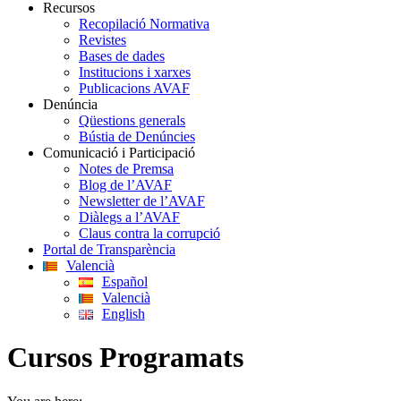
Recursos
Recopilació Normativa
Revistes
Bases de dades
Institucions i xarxes
Publicacions AVAF
Denúncia
Qüestions generals
Bústia de Denúncies
Comunicació i Participació
Notes de Premsa
Blog de l’AVAF
Newsletter de l’AVAF
Diàlegs a l’AVAF
Claus contra la corrupció
Portal de Transparència
Valencià
Español
Valencià
English
Cursos Programats