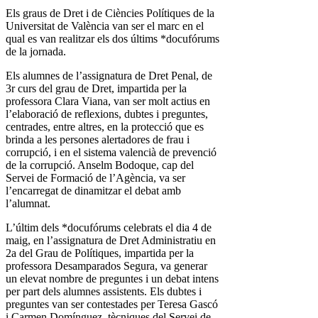
Els graus de Dret i de Ciències Polítiques de la
Universitat de València van ser el marc en el
qual es van realitzar els dos últims *docufórums
de la jornada.
Els alumnes de l’assignatura de Dret Penal, de
3r curs del grau de Dret, impartida per la
professora Clara Viana, van ser molt actius en
l’elaboració de reflexions, dubtes i preguntes,
centrades, entre altres, en la protecció que es
brinda a les persones alertadores de frau i
corrupció, i en el sistema valencià de prevenció
de la corrupció. Anselm Bodoque, cap del
Servei de Formació de l’Agència, va ser
l’encarregat de dinamitzar el debat amb
l’alumnat.
L’últim dels *docufórums celebrats el dia 4 de
maig, en l’assignatura de Dret Administratiu en
2a del Grau de Polítiques, impartida per la
professora Desamparados Segura, va generar
un elevat nombre de preguntes i un debat intens
per part dels alumnes assistents. Els dubtes i
preguntes van ser contestades per Teresa Gascó
i Carmen Domínguez, tècniques del Servei de