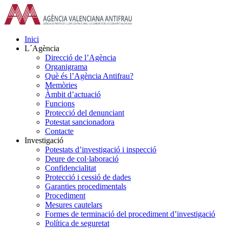
Skip
to
content
Inici
L´Agència
Direcció de l’Agència
Organigrama
Què és l’Agència Antifrau?
Memòries
Àmbit d’actuació
Funcions
Protecció del denunciant
Potestat sancionadora
Contacte
Investigació
Potestats d’investigació i inspecció
Deure de col·laboració
Confidencialitat
Protecció i cessió de dades
Garanties procedimentals
Procediment
Mesures cautelars
Formes de terminació del procediment d’investigació
Política de seguretat