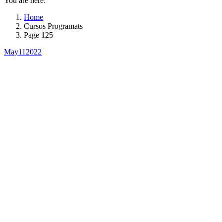
You are here:
Home
Cursos Programats
Page 125
May
11
2022