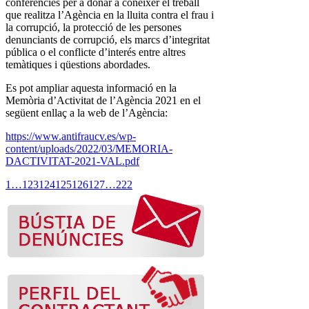
conferències per a donar a conéixer el treball
que realitza l’Agència en la lluita contra el frau i
la corrupció, la protecció de les persones
denunciants de corrupció, els marcs d’integritat
pública o el conflicte d’interés entre altres
temàtiques i qüestions abordades.
Es pot ampliar aquesta informació en la
Memòria d’Activitat de l’Agència 2021 en el
següent enllaç a la web de l’Agència:
https://www.antifraucv.es/wp-
content/uploads/2022/03/MEMORIA-
DACTIVITAT-2021-VAL.pdf
1
…
123
124
125
126
127
…
222