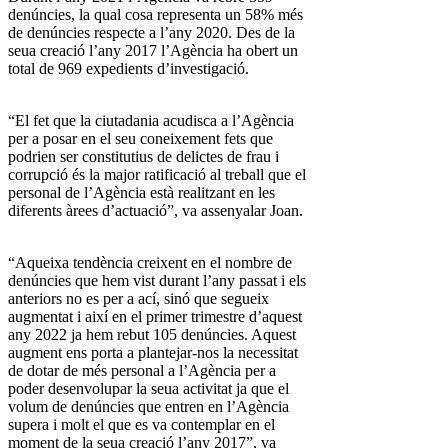
denúncies, la qual cosa representa un 58% més
de denúncies respecte a l’any 2020. Des de la
seua creació l’any 2017 l’Agència ha obert un
total de 969 expedients d’investigació.
“El fet que la ciutadania acudisca a l’Agència
per a posar en el seu coneixement fets que
podrien ser constitutius de delictes de frau i
corrupció és la major ratificació al treball que el
personal de l’Agència està realitzant en les
diferents àrees d’actuació”, va assenyalar Joan.
“Aqueixa tendència creixent en el nombre de
denúncies que hem vist durant l’any passat i els
anteriors no es per a ací, sinó que segueix
augmentat i així en el primer trimestre d’aquest
any 2022 ja hem rebut 105 denúncies. Aquest
augment ens porta a plantejar-nos la necessitat
de dotar de més personal a l’Agència per a
poder desenvolupar la seua activitat ja que el
volum de denúncies que entren en l’Agència
supera i molt el que es va contemplar en el
moment de la seua creació l’any 2017”, va