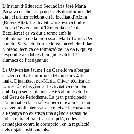
L’Institut d’Educació Secundària José María
Parra va celebrar el primer dels docuforums del
dia i el primer celebrat en la localitat d’Alzira
(Ribera Alta). L’activitat formativa va tindre
lloc en l’assignatura d’Economia de 1r de
Batxillerat i es va dur a terme amb la
col·laboració de la professora Marta Tormo. Per
part del Servei de Formació va intervindre Pilar
Moreno, tècnica de formació de l’AVAF, qui va
respondre als dubtes i preguntes dels 17
alumnes de l’assignatura.
La Universitat Jaume I de Castelló va albergar
el segon dels docufórums del dimecres 4 de
maig. Dinamitzat per-Marita Oliver, tècnica de
formació de l’Agència, l’activitat va comptar
amb la presència de més de 65 alumnes de 1r
del Grau de Periodisme. La gran participació
d’alumnat en la sessió va permetre apreciar que
estaven molt interessats a conéixer la causa que
a Espanya no existisca una agència estatal de
lluita contra el frau i la corrupció, en les
estratègies contra la corrupció i en la regulació
dels regals institucionals.