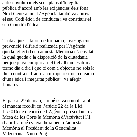
a desenvolupar els seus plans d’integritat
pública d’acord amb les exigències dels fons
Next Generation. L’Agència també va aprovar
el seu Codi ètic i de conducta i va constituir el
seu Comité d’ètica.
“Tota aquesta labor de formació, investigació,
prevenció i difusió realitzada per l’Agència
queda reflectida en aquesta Memòria d’activitat
la qual queda a la disposició de la ciutadania
perquè puga comprovar el treball que es duu a
terme dia a dia i que té com a objectiu no sols la
lluita contra el frau i la corrupció sinó la creació
d’una ètica i integritat pública”, va afegir
Llinares.
El passat 29 de març també es va complir amb
el mandat recollit en l’article 22 de la Llei
11/2016 de creació de l’Agència presentant a la
Mesa de les Corts la Memòria d’Activitat i l’1
d’abril també es feia lliurament d’aquesta
Memòria al President de la Generalitat
Valenciana, Ximo Puig.