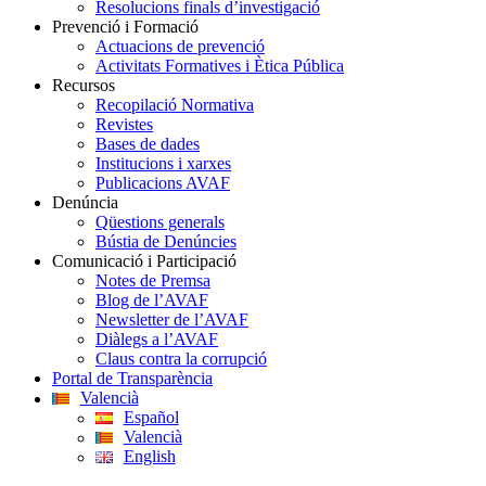
Resolucions finals d’investigació
Prevenció i Formació
Actuacions de prevenció
Activitats Formatives i Ètica Pública
Recursos
Recopilació Normativa
Revistes
Bases de dades
Institucions i xarxes
Publicacions AVAF
Denúncia
Qüestions generals
Bústia de Denúncies
Comunicació i Participació
Notes de Premsa
Blog de l’AVAF
Newsletter de l’AVAF
Diàlegs a l’AVAF
Claus contra la corrupció
Portal de Transparència
Valencià
Español
Valencià
English