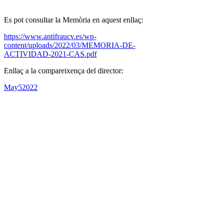
Es pot consultar la Memòria en aquest enllaç:
https://www.antifraucv.es/wp-
content/uploads/2022/03/MEMORIA-DE-
ACTIVIDAD-2021-CAS.pdf
Enllaç a la compareixença del director:
May
5
2022