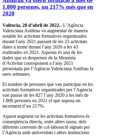
Antifrau va oferir formació a més de
1.800 persones, un 217% més que en
2020
València, 28 d’abril de 2022.-
L’Agència
Valenciana Antifrau va augmentar de manera
notable les activitats formatives organitzades
durant l’any 2021 passant de les 23 activitats
dutes a terme durant l’any 2020 a les 43
realitzades en 2021. Aquesta és una de les
dades que es desprenen de la Memòria
d’Activitat corresponent a l’any 2021
presentada per l’Agència Valenciana Antifrau fa
unes setmanes.
El nombre de persones que van participar en les
activitats formatives organitzades per l’Agència
van passar de les 827 l’any 2020 a les més de
1.800 persones en 2021 el que suposa un
increment d’un 217%.
Aquest augment en les activitats formatives és
conseqüència directa, entre altres raons, dels
diferents convenis de col·laboració signats per
l’Agència amb universitats i altres institucions